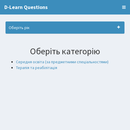
D-Learn Questions
Оберіть рік
Оберіть категорію
Середня освіта (за предметними спеціальностями)
Терапія та реабілітація